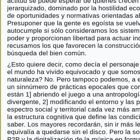
actitud se puede esperar de quienes crecen
jerarquizado, dominado por la hostilidad ec
de oportunidades y normativas orientadas al
Presuponer que la gente es egoísta se vuel
autocumple si sólo consideramos los sistem
poder y proporcionan libertad para actuar i
recusamos los que favorecen la construcción
búsqueda del bien común.
¿Esto quiere decir, como decía el personaj
el mundo ha vivido equivocado y que somo
naturaleza? No. Pero tampoco podemos, a es
un sinnúmero de prácticas epocales que con 
están 1] abriendo el juego a una antropologí
divergente, 2] modificando el entorno y las 
espectro social y territorial cada vez más am
la estructura cognitiva que define las condic
saber. Los mayores recordarán, sin ir más l
equivalía a quedarse sin el disco. Pero la so
P2P y la digitalización de la música en for