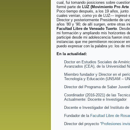
cual, fui tomando posiciones sobre cuestion
formé parte de
LUZ (Movimiento Pro Arte 
Poco tiempo después, a los 19 años, junto
cuales venían, como yo de LUZ— ingresé 
Director y posteriormente Presidente de uno
años ’80 y ’90; de allí surgen, entre otras in
Facultad Libre de Veneado Tuerto
. Desde
mi formación y ampliando mis horizontes d
participé desde mi adolescencia fueron ins
instancias que me permitieron reconocer en
puedo expresar con la palabra yo: los de mi 
En la actualidad:
Doctor en Estudios Sociales de Améric
Avanzados (CEA), de la Universidad N
Miembro fundador y Director en el perí
Tecnología y Educación (UNSAM – U
Director del Programa de Saber Juven
Coordinador (2016-2021) de las Tecnica
Actualmente: Docente e Investigador
Docente e Investigador del Instituto 
Fundador de la
Facultad Libre de Rosar
Director del proyecto “
Profesiones invi