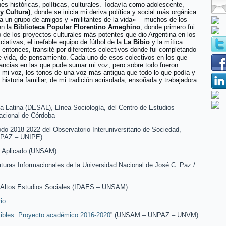
es históricas, políticas, culturales. Todavía como adolescente,
y Cultura)
, donde se inicia mi deriva política y social más orgánica.
 a un grupo de amigos y «militantes de la vida» —muchos de los
en la
Biblioteca Popular
Florentino Ameghino
, donde primero fui
 de los proyectos culturales más potentes que dio Argentina en los
iciativas, el inefable equipo de fútbol de la
La Bibio
y la mítica
 entonces, transité por diferentes colectivos donde fui completando
e vida, de pensamiento. Cada uno de esos colectivos en los que
tancias en las que pude sumar mi voz, pero sobre todo fueron
 mi voz, los tonos de una voz más antigua que todo lo que podía y
historia familiar, de mi tradición acrisolada, ensoñada y trabajadora.
a Latina (DESAL), Línea Sociología, del Centro de Estudios
acional de Córdoba
odo 2018-2022 del Observatorio Interuniversitario de Sociedad,
NPAZ – UNIPE)
il Aplicado (UNSAM)
turas Informacionales de la Universidad Nacional de José C. Paz /
de Altos Estudios Sociales (IDAES – UNSAM)
io
sibles. Proyecto académico 2016-2020
” (UNSAM – UNPAZ – UNVM)