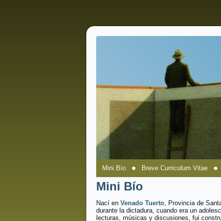
Mini Bío
Breve Curriculum Vitae
Mini Bío
Nací en
Venado Tuerto
, Provincia de Sant
durante la dictadura, cuando era un adolesc
lecturas, músicas y discusiones, fui constr