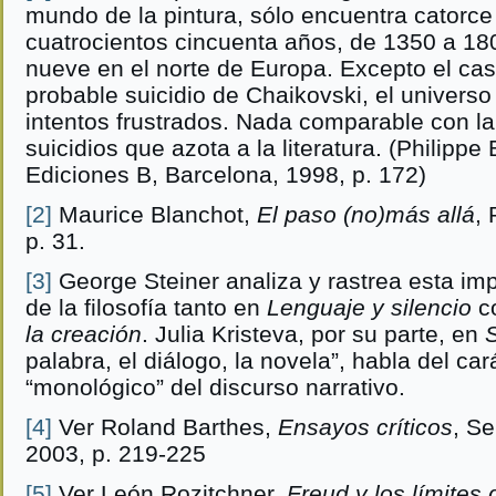
mundo de la pintura, sólo encuentra catorce
cuatrocientos cincuenta años, de 1350 a 1800
nueve en el norte de Europa. Excepto el ca
probable suicidio de Chaikovski, el universo
intentos frustrados. Nada comparable con la 
suicidios que azota a la literatura. (Philippe
Ediciones B, Barcelona, 1998, p. 172)
[2]
Maurice Blanchot,
El paso (no)más allá
,
p. 31.
[3]
George Steiner analiza y rastrea esta impo
de la filosofía tanto en
Lenguaje y silencio
c
la creación
. Julia Kristeva, por su parte, en
palabra, el diálogo, la novela”, habla del ca
“monológico” del discurso narrativo.
[4]
Ver Roland Barthes,
Ensayos críticos
, Se
2003, p. 219-225
[5]
Ver León Rozitchner,
Freud y los límites 